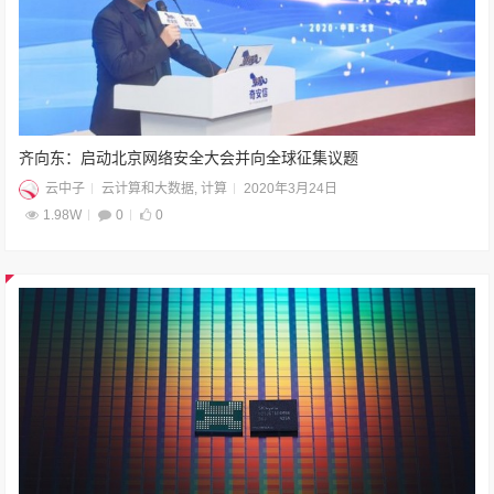
齐向东：启动北京网络安全大会并向全球征集议题
云中子
云计算和大数据
,
计算
2020年3月24日
1.98W
0
0