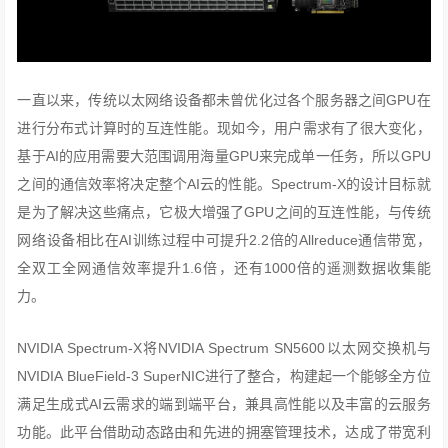
一直以来，传统以太网络设备都未曾优化过各个服务器之间GPU在
进行分布式计算时的互连性能。现如今，用户需求有了很大变化，
基于AI的应用需要大范围调用海量GPU来完成单一任务，所以GPU
之间的通信效率将决定整个AI云的性能。Spectrum-X的设计目标就
是为了解决这些痛点，它极大增强了GPU之间的互连性能，与传统
网络设备相比在AI训练过程中可提升2.2倍的Allreduce通信带宽，
全双工全网通信效率提升1.6倍，还有1000倍的遥测数据收集能
力。
NVIDIA Spectrum-X将NVIDIA Spectrum SN5600以太网交换机与
NVIDIA BlueField-3 SuperNIC进行了整合，构建起一个能够全方位
满足生成式AI云需求的端到端平台，兼具高性能以及丰富的云服务
功能。此平台借助动态路由和先进的拥塞管理技术，达成了带宽利