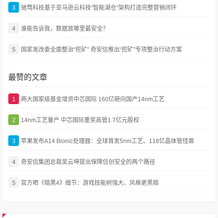
3
驰骛科技基于亚马逊云科技“智能湖仓”架构打造完整营销闭环
4
谁能告诉我，数据放哪里最安全？
5
国家发改委全面整治“挖矿” 奇安信推出“挖矿”专项整治行动方案
最赞的文章
1
两大国家级基金增资中芯国际 160亿砸向国产14nm工艺
2
14nm工艺量产 中芯国际重奖高管1.7亿元股权
3
苹果发布A14 Bionic处理器：全球首发5nm工艺、118亿晶体管怪兽
4
奇安信集团总裁吴云坤提出保障信创安全的两个路径
5
官方晒《暗黑4》细节：游戏技能树强大、风格更黑暗