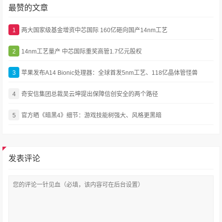
最赞的文章
1
两大国家级基金增资中芯国际 160亿砸向国产14nm工艺
2
14nm工艺量产 中芯国际重奖高管1.7亿元股权
3
苹果发布A14 Bionic处理器：全球首发5nm工艺、118亿晶体管怪兽
4
奇安信集团总裁吴云坤提出保障信创安全的两个路径
5
官方晒《暗黑4》细节：游戏技能树强大、风格更黑暗
发表评论