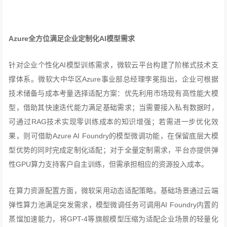
Azure
全方位满足企业定制化AI模型需求
针对企业个性化AI模型训练需求，微软云平台构建了阶梯式技术支
撑体系。微软大中华区Azure事业部总经理李冕指出，企业可根据
技术储备与成本考量选择适配方案：优先利用市场现有高性能大模
型，借助其快速迭代能力满足基础需求；当需要接入私有数据时，
可通过RAG技术实现零训练成本的知识增强；若需进一步优化效
果，则可借助Azure AI Foundry的模型微调功能，在保留底层大模
型优势的同时完成定制化适配；对于全量定制需求，平台亦提供弹
性GPU算力支持客户自主训练，但需承担相应的资源投入成本。
在算力资源配置方面，微软采用动态适配策略。基础场景通过云端
弹性算力池满足突发需求，模型微调任务可调用AI Foundry内置的
蒸馏加速能力，将GPT-4等旗舰模型压缩为适配企业场景的轻量化