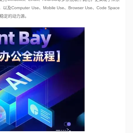
er Use、Mobile Use、Browser Use、Code Space
续稳定的动力源。