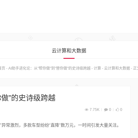
云计算和大数据
首页
-
AI助手进化论：从"帮你做"到"替你做"的史诗级跨越
-
计算
-
云计算和大数据
-
正
你做”的史诗级跨越
7.75K
0
0
”异常激烈，多款车型纷纷“直降”数万元，一时间引发大量关注。