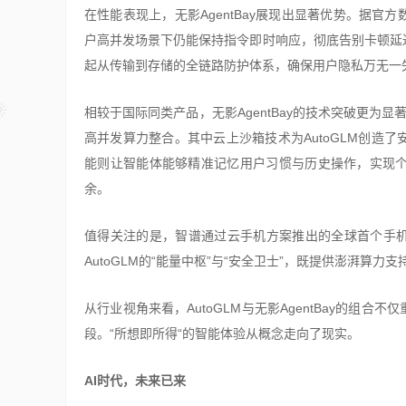
在性能表现上，无影AgentBay展现出显著优势。据
户高并发场景下仍能保持指令即时响应，彻底告别卡顿延
起从传输到存储的全链路防护体系，确保用户隐私万无一
相较于国际同类产品，无影AgentBay的技术突破更为
高并发算力整合。其中云上沙箱技术为AutoGLM创造
能则让智能体能够精准记忆用户习惯与历史操作，实现
余。
值得关注的是，智谱通过云手机方案推出的全球首个手机通用
AutoGLM的“能量中枢”与“安全卫士”，既提供澎湃算
从行业视角来看，AutoGLM与无影AgentBay的组
段。“所想即所得“的智能体验从概念走向了现实。
AI时代，未来已来