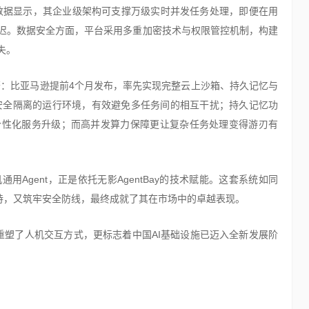
官方数据显示，其企业级架构可支撑万级实时并发任务处理，即便在用
迟。数据安全方面，平台采用多重加密技术与权限管控机制，构建
失。
显著：比亚马逊提前4个月发布，率先实现完整云上沙箱、持久记忆与
了安全隔离的运行环境，有效避免多任务间的相互干扰；持久记忆功
个性化服务升级；而高并发算力保障更让复杂任务处理变得游刃有
Agent，正是依托无影AgentBay的技术赋能。这套系统如同
力支持，又筑牢安全防线，最终成就了其在市场中的卓越表现。
合不仅重塑了人机交互方式，更标志着中国AI基础设施已迈入全新发展阶