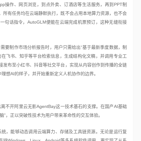
pp操作、网页浏览，到点外卖、订酒店等生活服务，再到PPT制
。所有任务均在云端静默执行，既不会占用本地算力资源，也不会
句话指令，AutoGLM便能在云端完成机票预订，这种无缝衔接
。当需要制作市场分析报告时，用户只需给出“基于最新季度数据，制
自动在飞书、知乎等平台检索信息，生成结构化文稿，并调用专业工
接发布至小红书、抖音等社交平台，实现从内容创作到传播的全链
中理想AI的样子，并开始重新定义人机协作的边界。
离不开阿里云无影AgentBay这一技术基石的支撑。在国产AI基础
大脑”，正以突破性技术为用户带来革命性的交互体验。
调度系统，能够动态调用云端算力、存储及工具链资源。无论是运行复
ndows、Linux、Android等多系统软件调用，更实现了从系