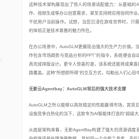
这种技术架构展现出了惊人的场景适配能力：从基础的A
作、视频生成等办公创意需求，甚至支持跨应用协同作业
干扰用户当前操作。试想，当您沉浸在游戏世界时，只需一
的体验正是技术普惠的魅力所在。
在办公场景中，AutoGLM更展现出强大的生产力价值
作包含市场趋势与竞品分析的PPT”的指令，系统便会
具完成排版设计。更令人惊喜的是，该系统还能将成果直
路覆盖。这种“所想即所得“的交互方式，勾勒出人们心目
无影云Agentbay：AutoGLM背后的强大技术支撑
AutoGLM之所以能够以高效稳定的性能赢得市场，其背后
设施竞争白热化的当下，这款专为AI智能体打造的“超级
从底层架构来看，无影AgentBay构建了强大的资源
杂程序还是处理海量数据，其如同一个全能工具库，不仅支持Wi